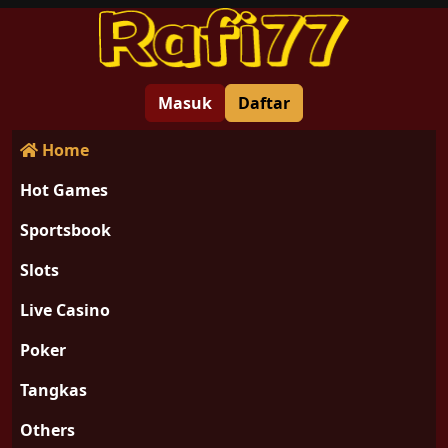
Masuk
Daftar
Home
Hot Games
Sportsbook
Slots
Live Casino
Poker
Tangkas
Others