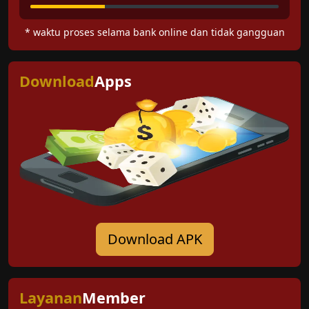
* waktu proses selama bank online dan tidak gangguan
Download
Apps
Download APK
Layanan
Member