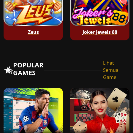
Zeus
Joker Jewels 88
Lihat
POPULAR
Semua
GAMES
Game